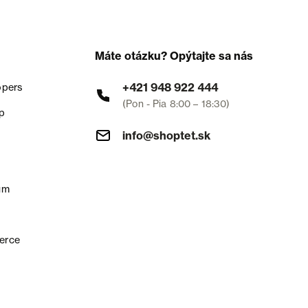
Máte otázku? Opýtajte sa nás
+421 948 922 444
opers
(Pon - Pia 8:00 – 18:30)
p
info@shoptet.sk
um
erce