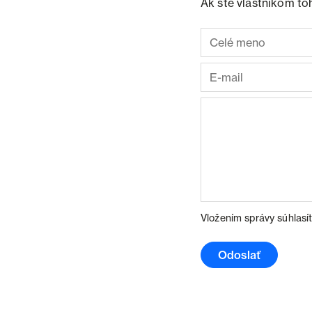
Ak ste vlastníkom to
Vložením správy súhlasí
Odoslať