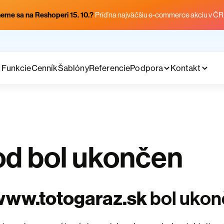
eme sa na Reshoperi 15. 10.?
Príď na najväčšiu e-commerce akciu v ČR
Funkcie
Cenník
Šablóny
Referencie
Podpora
Kontakt
d bol ukončen
www.totogaraz.sk
bol ukon