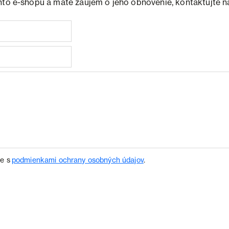
hto e-shopu a máte záujem o jeho obnovenie, kontaktujte n
te s
podmienkami ochrany osobných údajov
.