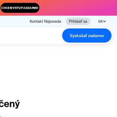
.
CHCEM VSTUP ZADARMO
Kontakt
Nápoveda
Prihlásiť sa
SK
Vyskúšať zadarmo
čený